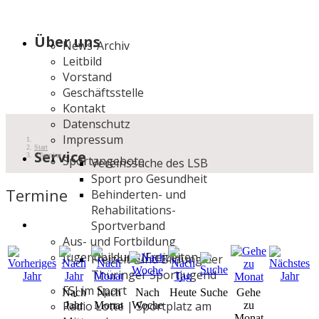
Über uns
News-Archiv
Leitbild
Vorstand
Geschäftsstelle
Kontakt
Datenschutz
Impressum
Start
Service
Termine
Sportangebote
Vereinssuche des LSB
Sport pro Gesundheit
Termine
Behinderten- und
Rehabilitations-
Sportverband
Aus- und Fortbildung
Jugendbildung/Freizeiten
Freizeit- und Bildung der
Thüringer Sportjugend
FSJ im Sport
Nach
Nach
Nach
Heute
Suche
Gehe
Radio Lotte | Sportplatz am
Jahr
Monat
Woche
zu
Monat