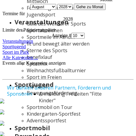
Mittwoch
Gehe zu Monat
Förderung Kinder- und
Termine für
Jugendsport
2028
Veranstaltungen
Gala des Weimarer Sports
Sportabzeichen
Limite der Paginierungsliste
Anzeige #
Sportmeile im Atrium
Veranstaltungen
fit und bewegt älter werden
Sportjugend
Sterne des Sports
Sport im Park
benefixlauf
Alle Kategorien ...
Events aller Kategorien anzeigen
Sportmix
Weihnachtsfußballturnier
Sport im Freien
Sportjugend
Vorstand
Wir danken unseren Partnern, Förderern und
Bewegungsförderung
Sponsoren
Anmeldung Freizeiten "Fitte
Kinder"
Sportmobil on Tour
Kindergarten-Sportfest
Adventssportfest
Sportmobil