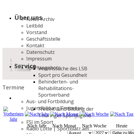
Über uns
News-Archiv
Leitbild
Vorstand
Geschäftsstelle
Kontakt
Datenschutz
Impressum
Service
Start
Sportangebote
Vereinssuche des LSB
Termine
Sport pro Gesundheit
Behinderten- und
Termine
Rehabilitations-
Sportverband
Aus- und Fortbildung
Jugendbildung/Freizeiten
Freizeit- und Bildung der
Thüringer Sportjugend
FSJ im Sport
Nach Jahr
Nach Monat
Nach Woche
Heute
Radio Lotte | Sportplatz am
Gehe zu Mo