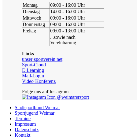
Montag
09:00 - 16:00 Uhr
Dienstag
14:00 - 16:00 Uhr
Mittwoch
09:00 - 16:00 Uhr
Donnerstag
09:00 - 16:00 Uhr
Freitag
09:00 - 13:00 Uhr
...sowie nach
Vereinbarung.
Links
unser-sportverein.net
Sport-Cloud
E-Learning
Mail-Login
Video-Konferenz
Folge uns auf Instagram
@weimarersport
Stadtsportbund Weimar
Sportjugend Weimar
Termine
Impressum
Datenschutz
Kontakt