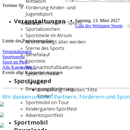
Mittwoch
Termine für
Förderung Kinder- und
Jugendsport
Veranstaltungen
Samstag, 13. März 2027
Gala des Weimarer Sports
März 2027
Gala des Weimarer Sports
::
Sportabzeichen
Sportmeile im Atrium
Limite der Paginierungsliste
fit und bewegt älter werden
Sterne des Sports
Veranstaltungen
benefixlauf
Sportjugend
Sportmix
Sport im Park
Weihnachtsfußballturnier
Alle Kategorien ...
Events aller Kategorien anzeigen
Sport im Freien
Sportjugend
Vorstand
Bewegungsförderung
Anmeldung Freizeiten "Fitte
Kinder"
Wir danken unseren Partnern, Förderern und Spo
Sportmobil on Tour
Kindergarten-Sportfest
Adventssportfest
Sportmobil