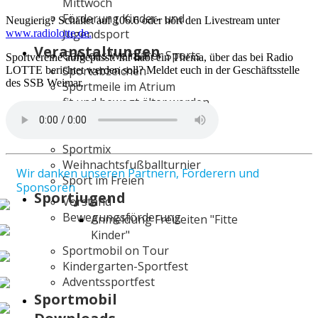
Mittwoch
Förderung Kinder- und
Neugierig? Schaltet auf 106.6 oder hört den Livestream unter
Jugendsport
www.radiolotte.de.
Veranstaltungen
Gala des Weimarer Sports
Sportvereine aufgepasst! Ihr habt ein Thema, über das bei Radio
Sportabzeichen
LOTTE berichtet werden soll? Meldet euch in der Geschäftsstelle
des SSB Weimar.
Sportmeile im Atrium
fit und bewegt älter werden
Sterne des Sports
benefixlauf
Sportmix
Weihnachtsfußballturnier
Wir danken unseren Partnern, Förderern und
Sport im Freien
Sponsoren
Sportjugend
Vorstand
Bewegungsförderung
Anmeldung Freizeiten "Fitte
Kinder"
Sportmobil on Tour
Kindergarten-Sportfest
Adventssportfest
Sportmobil