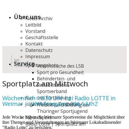
Über uns
News-Archiv
Leitbild
Vorstand
Geschäftsstelle
Kontakt
Datenschutz
Impressum
Start
Service
Service
Sportangebote
Vereinssuche des LSB
Radio Lotte | Sportplatz am Mittwoch
Sport pro Gesundheit
Behinderten- und
Sportplatz am Mittwoch
Rehabilitations-
Sportverband
Wöchentlich 10:30 Uhr bei Radio LOTTE in
Aus- und Fortbildung
Weimar - UKW-Frequenz 106,6 MhZ
Jugendbildung/Freizeiten
Freizeit- und Bildung der
Thüringer Sportjugend
FSJ im Sport
Jede Woche haben die Weimarer Sportvereine die Möglichkeit über
ihre Themen und Veranstaltungen im Weimarer Lokalradiosender
Radio Lotte | Sportplatz am
"Radio Lotte" zu berichten.