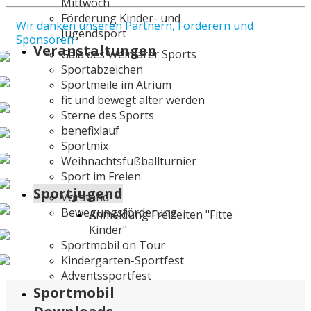
Mittwoch
Förderung Kinder- und
Wir danken unseren Partnern, Förderern und
Jugendsport
Sponsoren
Veranstaltungen
Gala des Weimarer Sports
Sportabzeichen
Sportmeile im Atrium
fit und bewegt älter werden
Sterne des Sports
benefixlauf
Sportmix
Weihnachtsfußballturnier
Sport im Freien
Sportjugend
Vorstand
Bewegungsförderung
Anmeldung Freizeiten "Fitte
Kinder"
Sportmobil on Tour
Kindergarten-Sportfest
Adventssportfest
Sportmobil