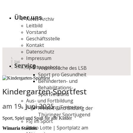
Über uns
News-Archiv
Leitbild
Vorstand
Geschäftsstelle
Kontakt
Datenschutz
Impressum
Start
Service
Sportjugend
Sportangebote
Vereinssuche des LSB
Kindergarten-Sportfest
Sport pro Gesundheit
Behinderten- und
Rehabilitations-
Kindergarten-Sportfest
Sportverband
Aus- und Fortbildung
am 19. Juni 2025
Jugendbildung/Freizeiten
Freizeit- und Bildung der
Thüringer Sportjugend
Sport, Spiel und Spaß für alle Kinder
FSJ im Sport
Radio Lotte | Sportplatz am
Wimaria Stadion