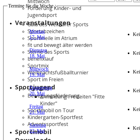
Mittwoch
Termine für die Woche :
Förderung Kinder- und
Jugendsport
Veranstaltungen
Gala des Weimarer Sports
Sportabzeichen
Montag
Kei
17. Mai
Sportmeile im Atrium
fit und bewegt älter werden
Dienstag
Sterne des Sports
Kei
18. Mai
benefixlauf
Sportmix
Mittwoch
Kei
Weihnachtsfußballturnier
19. Mai
Sport im Freien
Sportjugend
Donnerstag
Vorstand
Kei
20. Mai
Bewegungsförderung
Anmeldung Freizeiten "Fitte
Kinder"
Freitag
Kei
Sportmobil on Tour
21. Mai
Kindergarten-Sportfest
Adventssportfest
Samstag
Kei
Sportmobil
22. Mai