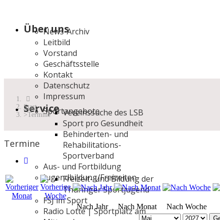
Über uns
News-Archiv
Leitbild
Vorstand
Geschäftsstelle
Kontakt
Datenschutz
Impressum
Service
Start
Sportangebote
Vereinssuche des LSB
Termine
Sport pro Gesundheit
Behinderten- und
Termine
Rehabilitations-
Sportverband
Aus- und Fortbildung
Jugendbildung/Freizeiten
Freizeit- und Bildung der
Thüringer Sportjugend
FSJ im Sport
Nach Jahr
Nach Monat
Nach Woche
Radio Lotte | Sportplatz am
Ge