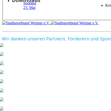
Downloads
Sonntag
Kei
23. Mai
Wir danken unseren Partnern, Förderern und Spo