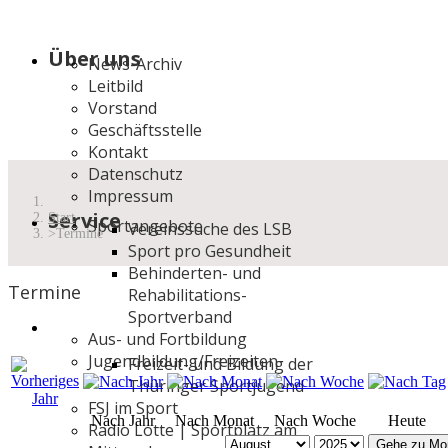
Über uns
News-Archiv
Leitbild
Vorstand
Geschäftsstelle
Kontakt
Datenschutz
Impressum
Service
Start
Sportangebote
Vereinssuche des LSB
Termine
Sport pro Gesundheit
Behinderten- und
Termine
Rehabilitations-
Sportverband
Aus- und Fortbildung
Jugendbildung/Freizeiten
Freizeit- und Bildung der
Thüringer Sportjugend
FSJ im Sport
Nach Jahr
Nach Monat
Nach Woche
Heute
Radio Lotte | Sportplatz am
Gehe zu Mo