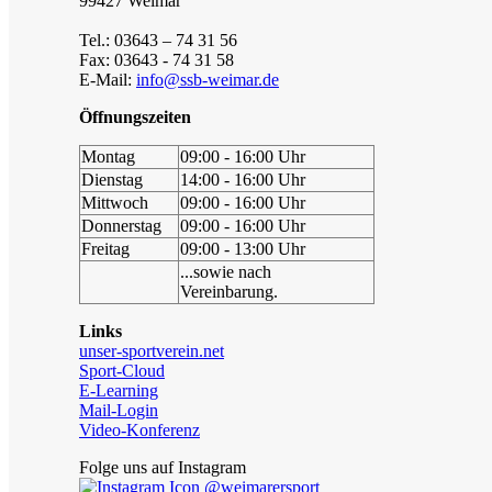
99427 Weimar
Tel.: 03643 – 74 31 56
Fax: 03643 - 74 31 58
E-Mail:
info@ssb-weimar.de
Öffnungszeiten
Montag
09:00 - 16:00 Uhr
Dienstag
14:00 - 16:00 Uhr
Mittwoch
09:00 - 16:00 Uhr
Donnerstag
09:00 - 16:00 Uhr
Freitag
09:00 - 13:00 Uhr
...sowie nach
Vereinbarung.
Links
unser-sportverein.net
Sport-Cloud
E-Learning
Mail-Login
Video-Konferenz
Folge uns auf Instagram
@weimarersport