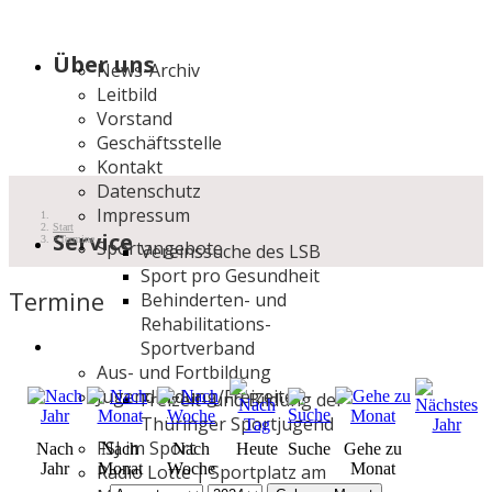
Über uns
News-Archiv
Leitbild
Vorstand
Geschäftsstelle
Kontakt
Datenschutz
Impressum
Start
Service
Termine
Sportangebote
Vereinssuche des LSB
Sport pro Gesundheit
Termine
Behinderten- und
Rehabilitations-
Sportverband
Aus- und Fortbildung
Jugendbildung/Freizeiten
Freizeit- und Bildung der
Thüringer Sportjugend
FSJ im Sport
Nach
Nach
Nach
Heute
Suche
Gehe zu
Jahr
Monat
Woche
Monat
Radio Lotte | Sportplatz am