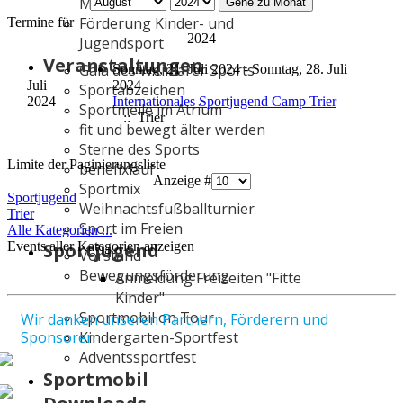
Mittwoch
Gehe zu Monat
Förderung Kinder- und
Termine für
2024
Jugendsport
Veranstaltungen
Gala des Weimarer Sports
Sonntag, 21. Juli 2024 - Sonntag, 28. Juli
Juli
2024
Sportabzeichen
2024
Internationales Sportjugend Camp Trier
Sportmeile im Atrium
:: Trier
fit und bewegt älter werden
Sterne des Sports
Limite der Paginierungsliste
benefixlauf
Anzeige #
Sportmix
Sportjugend
Weihnachtsfußballturnier
Trier
Sport im Freien
Alle Kategorien ...
Events aller Kategorien anzeigen
Sportjugend
Vorstand
Bewegungsförderung
Anmeldung Freizeiten "Fitte
Kinder"
Sportmobil on Tour
Wir danken unseren Partnern, Förderern und
Sponsoren
Kindergarten-Sportfest
Adventssportfest
Sportmobil