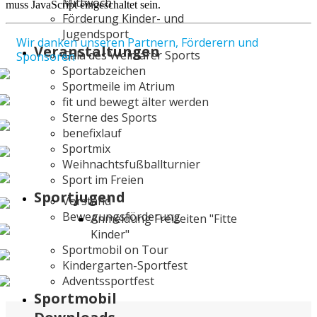
Mittwoch
muss JavaScript eingeschaltet sein.
Förderung Kinder- und
Jugendsport
Wir danken unseren Partnern, Förderern und
Veranstaltungen
Gala des Weimarer Sports
Sponsoren
Sportabzeichen
Sportmeile im Atrium
fit und bewegt älter werden
Sterne des Sports
benefixlauf
Sportmix
Weihnachtsfußballturnier
Sport im Freien
Sportjugend
Vorstand
Bewegungsförderung
Anmeldung Freizeiten "Fitte
Kinder"
Sportmobil on Tour
Kindergarten-Sportfest
Adventssportfest
Sportmobil