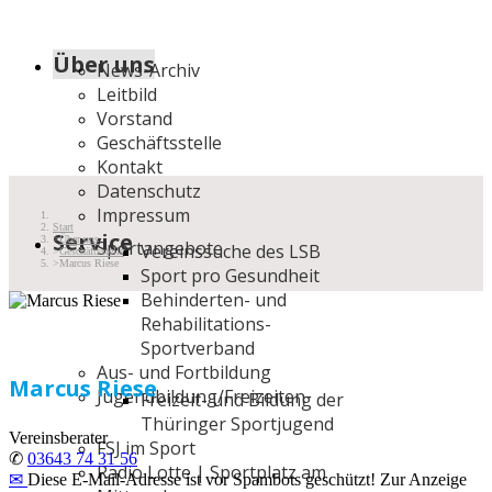
Über uns
News-Archiv
Leitbild
Vorstand
Geschäftsstelle
Kontakt
Datenschutz
Impressum
Start
Service
Über uns
Sportangebote
Vereinssuche des LSB
Geschäftsstelle
Marcus Riese
Sport pro Gesundheit
Behinderten- und
Rehabilitations-
Sportverband
Aus- und Fortbildung
Marcus Riese
Jugendbildung/Freizeiten
Freizeit- und Bildung der
Thüringer Sportjugend
Vereinsberater
FSJ im Sport
✆
03643 74 31 56
Radio Lotte | Sportplatz am
✉
Diese E-Mail-Adresse ist vor Spambots geschützt! Zur Anzeige