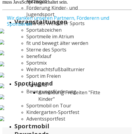
Mittwoch
muss JavaScript eingeschaltet sein.
Förderung Kinder- und
Jugendsport
Wir danken unseren Partnern, Förderern und
Veranstaltungen
Gala des Weimarer Sports
Sponsoren
Sportabzeichen
Sportmeile im Atrium
fit und bewegt älter werden
Sterne des Sports
benefixlauf
Sportmix
Weihnachtsfußballturnier
Sport im Freien
Sportjugend
Vorstand
Bewegungsförderung
Anmeldung Freizeiten "Fitte
Kinder"
Sportmobil on Tour
Kindergarten-Sportfest
Adventssportfest
Sportmobil