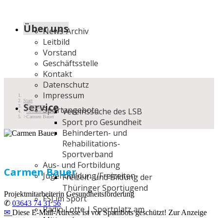
Über uns
News-Archiv
Leitbild
Vorstand
Geschäftsstelle
Kontakt
Datenschutz
Impressum
Start
Service
Über uns
Sportangebote
Vereinssuche des LSB
Geschäftsstelle
Carmen Bauer
Sport pro Gesundheit
Behinderten- und
Rehabilitations-
Sportverband
Aus- und Fortbildung
Carmen Bauer
Jugendbildung/Freizeiten
Freizeit- und Bildung der
Thüringer Sportjugend
Projektmitarbeiterin Gesundheitsförderung
FSJ im Sport
✆
03643 74 31 56
Radio Lotte | Sportplatz am
✉
Diese E-Mail-Adresse ist vor Spambots geschützt! Zur Anzeige