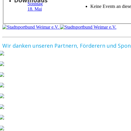
Downloads
Sonntag
Keine Events an die
18. Mai
Wir danken unseren Partnern, Förderern und Spo