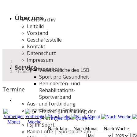
Über uns
News-Archiv
Leitbild
Vorstand
Geschäftsstelle
Kontakt
Datenschutz
Impressum
Service
Start
Sportangebote
Vereinssuche des LSB
Termine
Sport pro Gesundheit
Behinderten- und
Termine
Rehabilitations-
Sportverband
Aus- und Fortbildung
Jugendbildung/Freizeiten
Freizeit- und Bildung der
Thüringer Sportjugend
FSJ im Sport
Nach Jahr
Nach Monat
Nach Woche
Radio Lotte | Sportplatz am
Ge