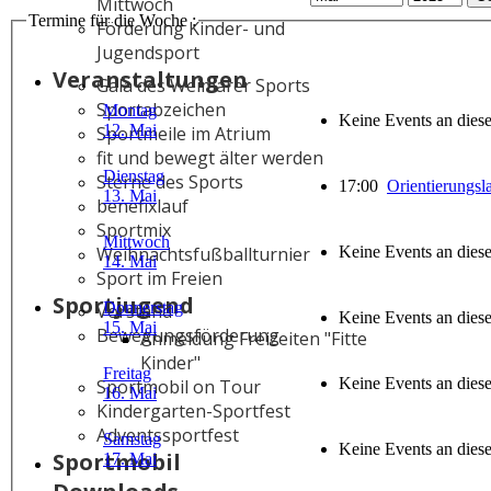
Mittwoch
Termine für die Woche :
Förderung Kinder- und
Jugendsport
Veranstaltungen
Gala des Weimarer Sports
Sportabzeichen
Montag
Keine Events an die
12. Mai
Sportmeile im Atrium
fit und bewegt älter werden
Dienstag
Sterne des Sports
17:00
Orientierungs
13. Mai
benefixlauf
Sportmix
Mittwoch
Keine Events an die
Weihnachtsfußballturnier
14. Mai
Sport im Freien
Sportjugend
Donnerstag
Vorstand
Keine Events an die
15. Mai
Bewegungsförderung
Anmeldung Freizeiten "Fitte
Kinder"
Freitag
Keine Events an die
Sportmobil on Tour
16. Mai
Kindergarten-Sportfest
Adventssportfest
Samstag
Keine Events an die
Sportmobil
17. Mai