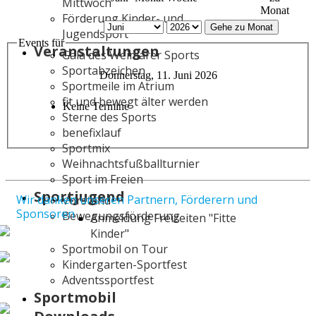
Mittwoch
Monat
Förderung Kinder- und
Gehe zu Monat
Jugendsport
Events für
Veranstaltungen
Gala des Weimarer Sports
Sportabzeichen
Donnerstag, 11. Juni 2026
Sportmeile im Atrium
fit und bewegt älter werden
Keine Termine
Sterne des Sports
benefixlauf
Sportmix
Weihnachtsfußballturnier
Sport im Freien
Sportjugend
Wir danken unseren Partnern, Förderern und
Vorstand
Sponsoren
Bewegungsförderung
Anmeldung Freizeiten "Fitte
Kinder"
Sportmobil on Tour
Kindergarten-Sportfest
Adventssportfest
Sportmobil