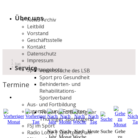
Über uns
News-Archiv
Leitbild
Vorstand
Geschäftsstelle
Kontakt
Datenschutz
Impressum
Start
Service
Termine
Sportangebote
Vereinssuche des LSB
Sport pro Gesundheit
Termine
Behinderten- und
Rehabilitations-
Sportverband
Aus- und Fortbildung
Jugendbildung/Freizeiten
Freizeit- und Bildung der
Thüringer Sportjugend
FSJ im Sport
Nach
Nach
Nach
Heute
Suche
Gehe
Radio Lotte | Sportplatz am
Jahr
Monat
Woche
zu