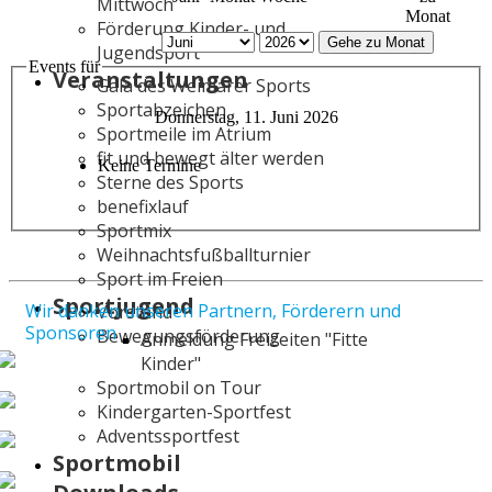
Mittwoch
Monat
Förderung Kinder- und
Gehe zu Monat
Jugendsport
Events für
Veranstaltungen
Gala des Weimarer Sports
Sportabzeichen
Donnerstag, 11. Juni 2026
Sportmeile im Atrium
fit und bewegt älter werden
Keine Termine
Sterne des Sports
benefixlauf
Sportmix
Weihnachtsfußballturnier
Sport im Freien
Sportjugend
Wir danken unseren Partnern, Förderern und
Vorstand
Sponsoren
Bewegungsförderung
Anmeldung Freizeiten "Fitte
Kinder"
Sportmobil on Tour
Kindergarten-Sportfest
Adventssportfest
Sportmobil