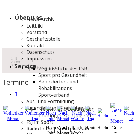
Über uns
News-Archiv
Leitbild
Vorstand
Geschäftsstelle
Kontakt
Datenschutz
Impressum
Start
Service
Termine
Sportangebote
Vereinssuche des LSB
Sport pro Gesundheit
Termine
Behinderten- und
Rehabilitations-
Sportverband
Aus- und Fortbildung
Jugendbildung/Freizeiten
Freizeit- und Bildung der
Thüringer Sportjugend
FSJ im Sport
Nach
Nach
Nach
Heute
Suche
Gehe
Radio Lotte | Sportplatz am
Jahr
Monat
Woche
zu