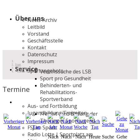
Über uns
News-Archiv
Leitbild
Vorstand
Geschäftsstelle
Kontakt
Datenschutz
Impressum
Start
Service
Termine
Sportangebote
Vereinssuche des LSB
Kardio und Kraft mit dem VfB Oberweimar
Sport pro Gesundheit
Behinderten- und
Termine
Rehabilitations-
Sportverband
Aus- und Fortbildung
Jugendbildung/Freizeiten
Freizeit- und Bildung der
Thüringer Sportjugend
FSJ im Sport
Radio Lotte | Sportplatz am
Nach
Nach
Nach
Heute
Suche
Gehe