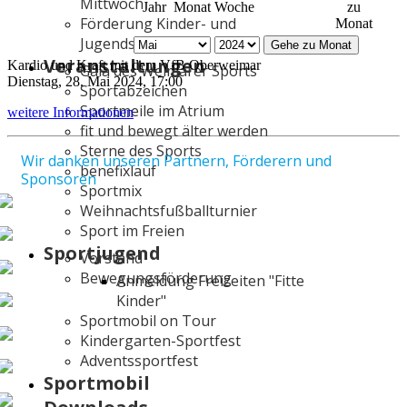
Mittwoch
Jahr
Monat
Woche
zu
Förderung Kinder- und
Monat
Jugendsport
Gehe zu Monat
Veranstaltungen
Kardio und Kraft mit dem VfB Oberweimar
Gala des Weimarer Sports
Dienstag, 28. Mai 2024, 17:00
Sportabzeichen
Sportmeile im Atrium
weitere Informationen
fit und bewegt älter werden
Sterne des Sports
Wir danken unseren Partnern, Förderern und
benefixlauf
Sponsoren
Sportmix
Weihnachtsfußballturnier
Sport im Freien
Sportjugend
Vorstand
Bewegungsförderung
Anmeldung Freizeiten "Fitte
Kinder"
Sportmobil on Tour
Kindergarten-Sportfest
Adventssportfest
Sportmobil