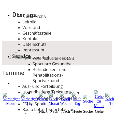
Über uns
News-Archiv
Leitbild
Vorstand
Geschäftsstelle
Kontakt
Datenschutz
Impressum
Start
Service
Termine
Sportangebote
Vereinssuche des LSB
Orientierungslauf mit dem Orientierungslaufverein Weimar
Sport pro Gesundheit
Behinderten- und
Termine
Rehabilitations-
Sportverband
Aus- und Fortbildung
Jugendbildung/Freizeiten
Freizeit- und Bildung der
Thüringer Sportjugend
FSJ im Sport
Radio Lotte | Sportplatz am
Nach
Nach
Nach
Heute
Suche
Gehe