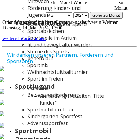
Mittwoch
Jahr
Monat
Woche
zu
Förderung Kinder- und
Monat
Jugendsport
Gehe zu Monat
Veranstaltungen
Orientierungslauf mit dem Orientierungslaufverein Weimar
Gala des Weimarer Sports
Dienstag, 14. Mai 2024, 17:00
Sportabzeichen
Sportmeile im Atrium
weitere Informationen
fit und bewegt älter werden
Sterne des Sports
Wir danken unseren Partnern, Förderern und
benefixlauf
Sponsoren
Sportmix
Weihnachtsfußballturnier
Sport im Freien
Sportjugend
Vorstand
Bewegungsförderung
Anmeldung Freizeiten "Fitte
Kinder"
Sportmobil on Tour
Kindergarten-Sportfest
Adventssportfest
Sportmobil